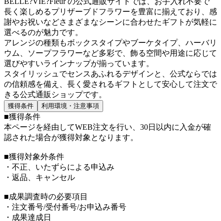
BELLE?VIE?Fleur の公式通販サイトでは、お手入れ不要で
長く楽しめるプリザーブドフラワーを豊富に揃えており、感
謝やお祝いなどさまざまなシーンに合わせたギフトが気軽に
選べるのが魅力です。
アレンジの種類もボックスタイプやブーケタイプ、ハーバリ
ウム、ソープフラワーなど多彩で、飾る空間や用途に応じて
選びやすいラインナップが揃っています。
スタイリッシュでセンスあふれるデザインと、公式ならでは
の信頼感を備え、長く愛されるギフトとして安心して注文で
きる公式通販ショップです。
獲得条件
利用環境・注意事項
■獲得条件
本ページを経由してWEB注文を行い、30日以内に入金が確
認された場合が獲得対象となります。
■獲得対象外条件
・不正、いたずらによる申込み
・返品、キャンセル
■成果調査時の必要項目
・注文番号/受付番号/お申込み番号
・成果達成日